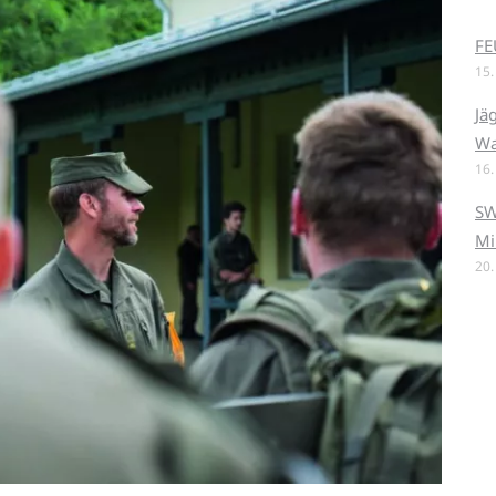
FE
15.
Jä
Wa
16.
SW
Mi
20.