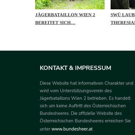
– BWÜ IN…
JÄGERBATAILLON WIEN 2
SWÜ LAUB
BEREITET SICH…
THERESIA
KONTAKT & IMPRESSUM
Diese Website hat informativen Charakter und
wird vom Unterstützungsverein des
Jägerbataillons Wien 2 betrieben. Es handelt
sich um keine Auftritt des Österreichischen
Bundesheeres. Die offizielle Website des
Österreichischen Bundesheeres erreichen Sie
www.bundesheer.at
unter