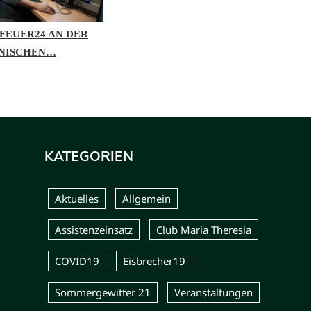
FEUER24 AN DER
BWÜ
NISCHEN…
BR
KATEGORIEN
Aktuelles
Allgemein
Assistenzeinsatz
Club Maria Theresia
COVID19
Eisbrecher19
Sommergewitter 21
Veranstaltungen