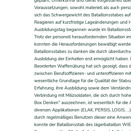
geplant, Unterkünfte und Gerät vorgestaffelt 
Voraussetzungen, sowohl materiell als auch person
sich das Schwergewicht des Bataillonsstabes auf
Reagieren auf kurzfristige Lageänderungen und 
Ausbildungstag begannen wurde im Bataillonsstab
Trotz der personell herausfordernden Situation im 
konnten die Herausforderungen bewältigt werden.
Bataillonsstabes zu danken die durch überdurchsc
Ausbildung der Einheiten erst ermöglicht haben
Beorderten Waffenübung hat sich gezeigt, dass
zwischen Berufsoffizieren- und unteroffizieren mit
wesentliche Grundlage für die Qualität der Stabsa
Erfahrung, ihre Ausbildung sowie dem Verständnis
Verbindung mit Milizsoldaten, die sich durch hoh
Box Denken“ auszeichnen, ist wesentlich für die 
diversen Applikationen (ELAK, PERSIS, LOGIS, …
durch regelmäßiges Benutzen dieser eine Anwe
konnte der Bataillonsstab des Jägerbataillon W