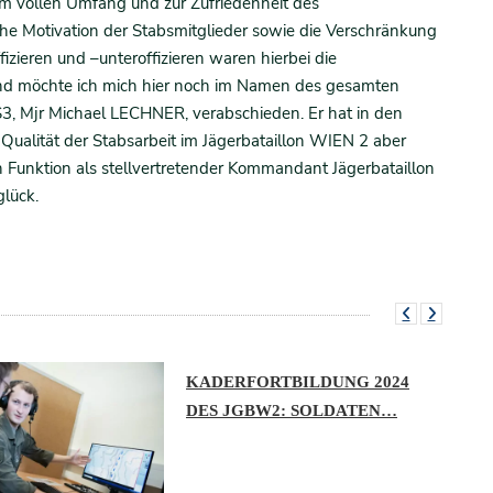
m vollen Umfang und zur Zufriedenheit des
he Motivation der Stabsmitglieder sowie die Verschränkung
ffizieren und –unteroffizieren waren hierbei die
end möchte ich mich hier noch im Namen des gesamten
S3, Mjr Michael LECHNER, verabschieden. Er hat in den
Qualität der Stabsarbeit im Jägerbataillon WIEN 2 aber
n Funktion als stellvertretender Kommandant Jägerbataillon
lück.
KADERFORTBILDUNG 2024
DES JGBW2: SOLDATEN…