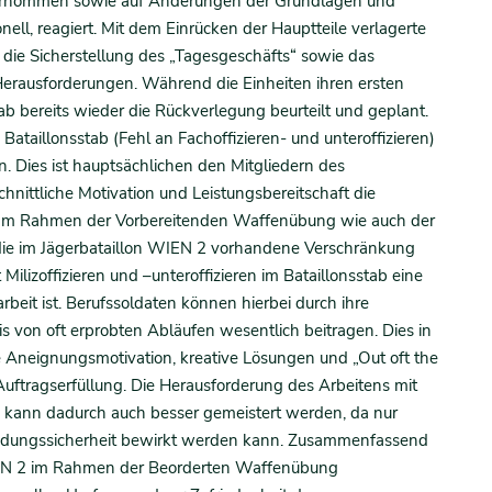
übernommen sowie auf Änderungen der Grundlagen und
ell, reagiert. Mit dem Einrücken der Hauptteile verlagerte
 die Sicherstellung des „Tagesgeschäfts“ sowie das
Herausforderungen. Während die Einheiten ihren ersten
 bereits wieder die Rückverlegung beurteilt und geplant.
Bataillonsstab (Fehl an Fachoffizieren- und unteroffizieren)
 Dies ist hauptsächlichen den Mitgliedern des
hnittliche Motivation und Leistungsbereitschaft die
. Im Rahmen der Vorbereitenden Waffenübung wie auch der
 die im Jägerbataillon WIEN 2 vorhandene Verschränkung
 Milizoffizieren und –unteroffizieren im Bataillonsstab eine
rbeit ist. Berufssoldaten können hierbei durch ihre
 von oft erprobten Abläufen wesentlich beitragen. Dies in
e Aneignungsmotivation, kreative Lösungen und „Out oft the
Auftragserfüllung. Die Herausforderung des Arbeitens mit
) kann dadurch auch besser gemeistert werden, da nur
ndungssicherheit bewirkt werden kann. Zusammenfassend
IEN 2 im Rahmen der Beorderten Waffenübung