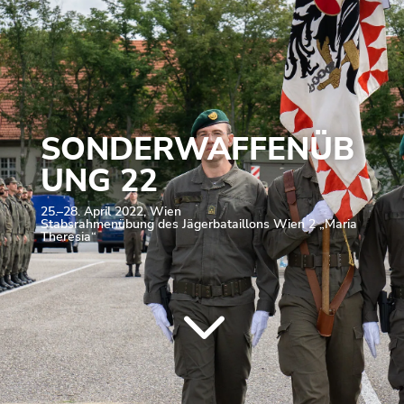
SONDERWAFFENÜB
UNG 22
25.–28. April 2022, Wien
Stabsrahmenübung des Jägerbataillons Wien 2 „Maria
Theresia“
3